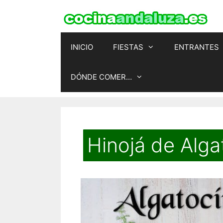
Saltar
al
contenido
INICIO
FIESTAS
ENTRANTES
DÓNDE COMER…
Hinojá de Alga