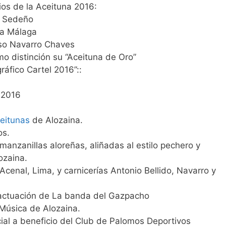
os de la Aceituna 2016:
z Sedeño
 a Málaga
nso Navarro Chaves
o distinción su “Aceituna de Oro”
áfico Cartel 2016”::
a 2016
ceitunas
de Alozaina.
os.
anzanillas aloreñas, aliñadas al estilo pechero y
ozaina.
cenal, Lima, y carnicerías Antonio Bellido, Navarro y
a actuación de La banda del Gazpacho
Música de Alozaina.
cial a beneficio del Club de Palomos Deportivos