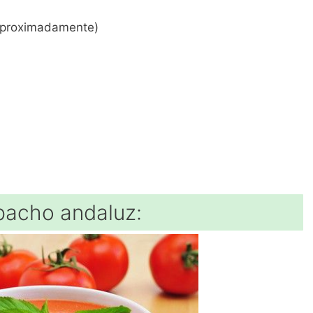
s aproximadamente)
pacho andaluz: