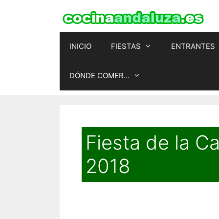
Saltar
al
contenido
INICIO
FIESTAS
ENTRANTES
DÓNDE COMER…
Fiesta de la C
2018