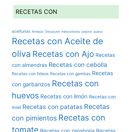
RECETAS CON
aceitunas
Almejas
Desayuno
melocotones
pepino
queso
Recetas con Aceite de
oliva
Recetas con Ajo
Recetas
Recetas con cebolla
con almendras
Recetas
Recetas con fideos
Recetas con gambas
Recetas con
con garbanzos
huevos
Recetas con limón
Recetas con
Recetas
Recetas con patatas
miel
Recetas con
con pimientos
tomate
Recetas con zanahoria
Recetas