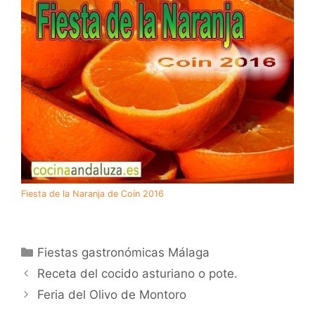
Fiesta de la Naranja de Coín 2016
Categorías
Fiestas gastronómicas Málaga
Receta del cocido asturiano o pote.
Feria del Olivo de Montoro