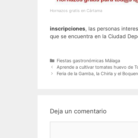
Hornazos gratis en Cártama
inscripciones
, las personas intere
que se encuentra en la Ciudad Depor
Categorías
Fiestas gastronómicas Málaga
Aprende a cultivar tomates huevo de T
Feria de la Gamba, la Chirla y el Boqu
Deja un comentario
Comentario