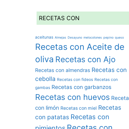
RECETAS CON
aceitunas
Almejas
Desayuno
melocotones
pepino
queso
Recetas con Aceite de
oliva
Recetas con Ajo
Recetas con
Recetas con almendras
cebolla
Recetas con fideos
Recetas con
Recetas con garbanzos
gambas
Recetas con huevos
Receta
Recetas
con limón
Recetas con miel
Recetas con
con patatas
Recetas con
pimientos