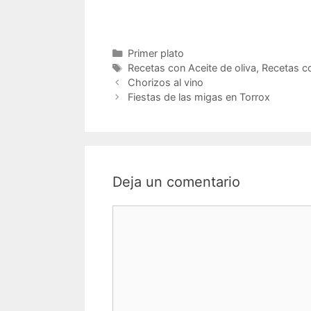
Categorías
Primer plato
Etiquetas
Recetas con Aceite de oliva
,
Recetas c
Chorizos al vino
Fiestas de las migas en Torrox
Deja un comentario
Comentario