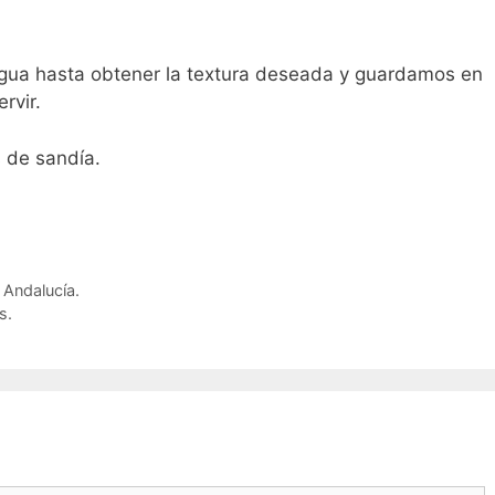
gua hasta obtener la textura deseada y guardamos en
rvir.
 de sandía.
a Andalucía.
s.