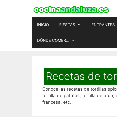
Saltar
al
contenido
INICIO
FIESTAS
ENTRANTES
DÓNDE COMER…
Recetas de tort
Conoce las recetas de tortillas típ
tortilla de patatas, tortilla de atún,
francesa, etc.