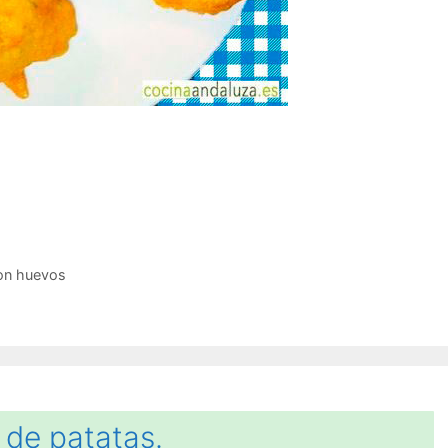
on huevos
a de patatas.